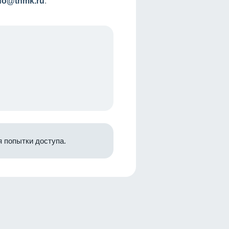
nfo@tnmk.ru
.
 попытки доступа.