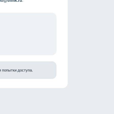
nfo@tnmk.ru
.
 попытки доступа.