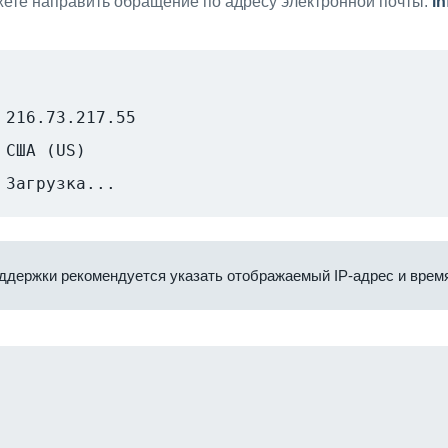
ете направить обращение по адресу электронной почты:
i
216.73.217.55
США (US)
Загрузка...
ддержки рекомендуется указать отображаемый IP-адрес и время