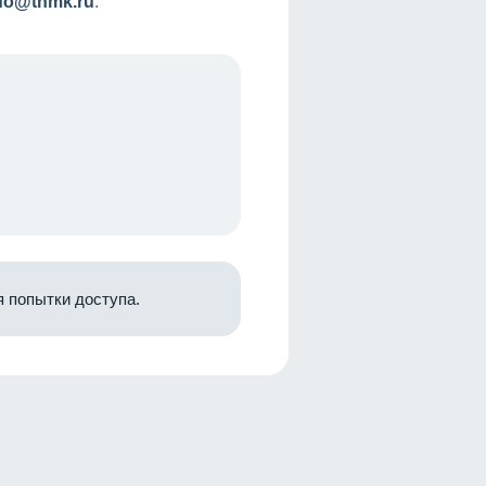
nfo@tnmk.ru
.
 попытки доступа.