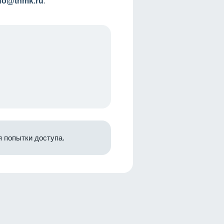
nfo@tnmk.ru
.
 попытки доступа.