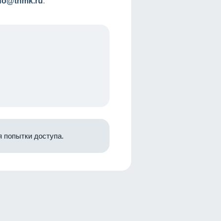
nfo@tnmk.ru
.
 попытки доступа.