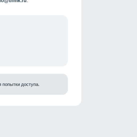
nfo@tnmk.ru
.
 попытки доступа.