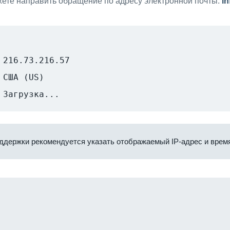
ете направить обращение по адресу электронной почты:
i
216.73.216.57
США (US)
Загрузка...
ддержки рекомендуется указать отображаемый IP-адрес и время