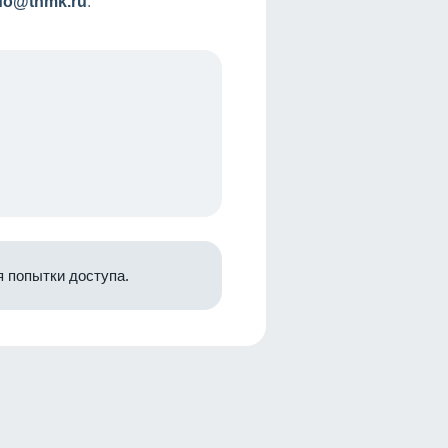
nfo@tnmk.ru
.
 попытки доступа.