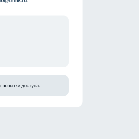
nfo@tnmk.ru
.
 попытки доступа.