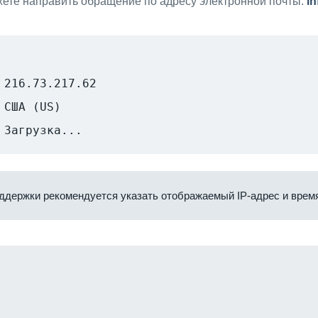
ете направить обращение по адресу электронной почты:
i
216.73.217.62
США (US)
Загрузка...
ддержки рекомендуется указать отображаемый IP-адрес и время