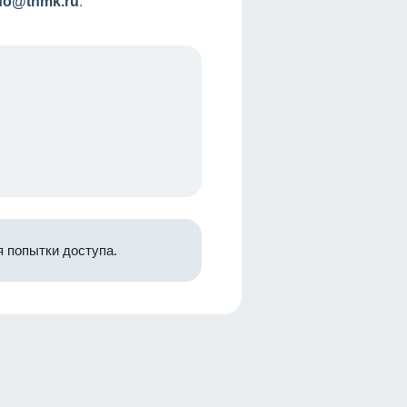
nfo@tnmk.ru
.
 попытки доступа.