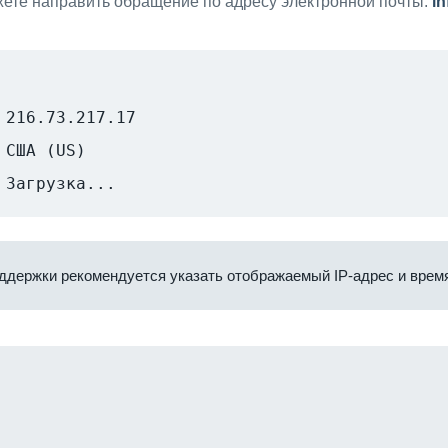
ете направить обращение по адресу электронной почты:
i
216.73.217.17
США (US)
Загрузка...
ддержки рекомендуется указать отображаемый IP-адрес и время