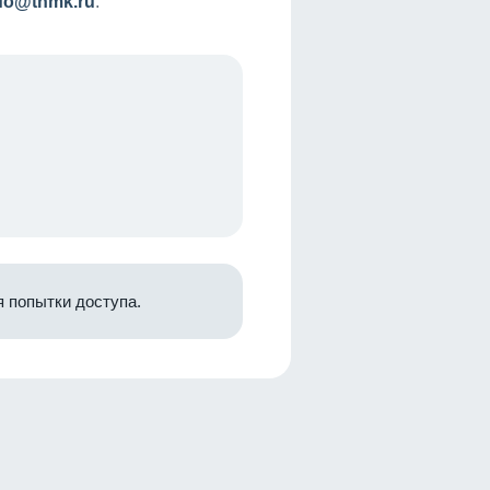
nfo@tnmk.ru
.
 попытки доступа.